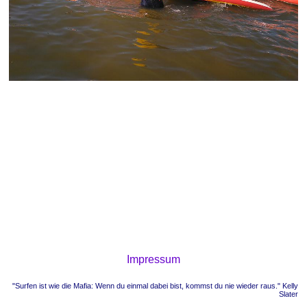
Impressum
"Surfen ist wie die Mafia: Wenn du einmal dabei bist, kommst du nie wieder raus." Kelly
Slater